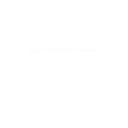
Blog The Caring Company
Lees alles over het verbeteren van je klantcontact operatie en
verlaag je verloop, verzuim en verminder je personeelskosten