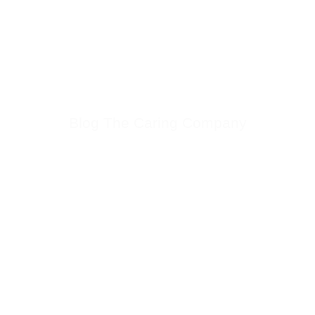
Blog The Caring Company
Lees alles over het verbeteren van je klantcontact operatie en
verlaag je verloop, verzuim en verminder je personeelskosten