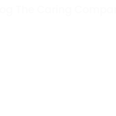
log The Caring Compa
je klantcontact operatie en verlaag je verloop, verz