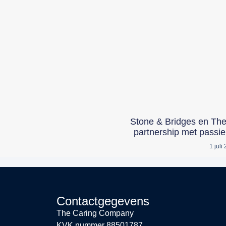
Stone & Bridges en Th
partnership met passie
1 juli
Contactgegevens
The Caring Company
KVK nummer 88501787