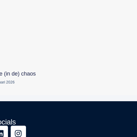
e (in de) chaos
uari 2026
cials