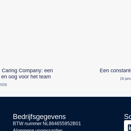
e Caring Company: een
Een constant
 en oog voor het team
16 jan
 2026
Bedrijfsgegevens
So
BTW nummer
NL864655952B01
Algemene voorwaarden